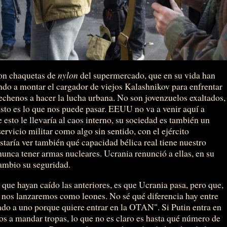
 con chaquetas de
nylon
del supermercado, que en su vida han
do a montar el cargador de viejos Kalashnikov para enfrentar
chechenos a hacer la lucha urbana. No son jovenzuelos exaltados,
Esto es lo que nos puede pasar. EEUU no va a venir aquí a
 esto le llevaría al caos interno, su sociedad es también un
ervicio militar como algo sin sentido, con el ejército
taría ver también qué capacidad bélica real tiene nuestro
nunca tener armas nucleares. Ucrania renunció a ellas, en su
ambio su seguridad.
 que hayan caído las anteriores, es que Ucrania pasa, pero que,
 nos lanzaremos como leones. No sé qué diferencia hay entre
do a uno porque quiere entrar en la OTAN". Si Putin entra en
mos a mandar tropas, lo que no es claro es hasta qué número de