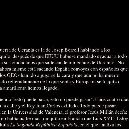
uerra de Ucrania es la de Josep Borrell hablando a los
quilo, después de que EEUU hubiese mandado evacuar a todo
a sus ciudadanos que saliesen de inmediato de Ucrania: "No
ta ahora mismo está sacando España convoyes con españoles que
os GEOs han ido a jugarse la cara y que aún no ha muerto
do reiteradamente de lo que venía y Europa ni se lo quiso
ga amarillenta hemos llegado.
endo "esto puede pasar, esto no puede pasar". Hace cuatro día
n la calle y el Rey Juan Carlos exiliado. Todo puede pasar.
en la Universidad de Valencia, el profesor Jesús Millán decía:
, no había nadie más tranquilo en Francia que Luis XVI". Estoy
itula
La Segunda República Española
, en el que analiza los