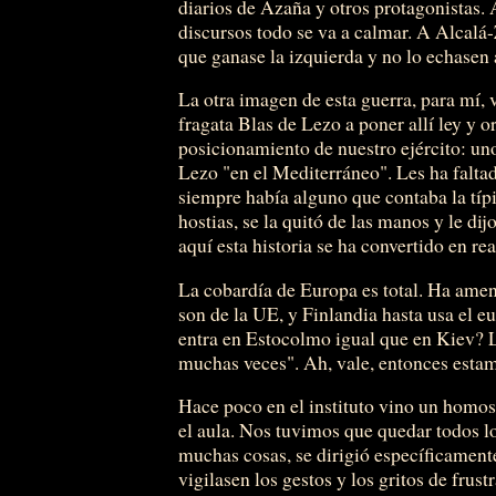
diarios de Azaña y otros protagonistas. 
discursos todo se va a calmar. A Alcalá
que ganase la izquierda y no lo echasen a
La otra imagen de esta guerra, para mí, 
fragata Blas de Lezo a poner allí ley y or
posicionamiento de nuestro ejército: uno
Lezo "en el Mediterráneo". Les ha faltad
siempre había alguno que contaba la típic
hostias, se la quitó de las manos y le di
aquí esta historia se ha convertido en rea
La cobardía de Europa es total. Ha amen
son de la UE, y Finlandia hasta usa el e
entra en Estocolmo igual que en Kiev? 
muchas veces". Ah, vale, entonces estam
Hace poco en el instituto vino un homos
el aula. Nos tuvimos que quedar todos lo
muchas cosas, se dirigió específicamente
vigilasen los gestos y los gritos de frust