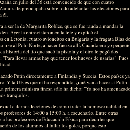
Azaña en julio del 36 está convencido de que con cuatro
-Zamora le preocupaba sobre todo adelantar las elecciones para
 él.
va a ser la de Margarita Robles, que se fue rauda a mandar la
den. Ayer la entrevistaron en la tele y explicó el
s en Letonia, cuatro avioncitos en Bulgaria y la fragata Blas d
o irse al Polo Norte, a hacer fuerza allí. Cuando era yo pequeñ
a historia del tío que sacó la pistola y el otro le pegó dos
jo: "Para llevar armas hay que tener los huevos de usarlas". Pues
lidad.
azado Putin directamente a Finlandia y Suecia. Estos países ya
uro. Y la UE es que ni ha respondido, ¿qué van a hacer si Putin
La primera ministra finesa sólo ha dicho: "Ya nos ha amenazad
os tranquilos.
exual a darnos lecciones de cómo tratar la homosexualidad en
s profesores de 14:00 a 15:00 h. a escucharlo. Entre otras
 a los profesores de Educación Física para decirles que
ración de los alumnos al fallar los goles, porque esto