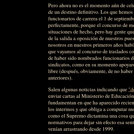
Pero ahora no es el momento aún de cele
de un destino definitivo. Los que hemo
funcionarios de carrera el 1 de septiemb
perfectamente, porque el concurso de m
situaciones de hecho, pero hay gente qu
de la salida a oposición de nuestros pue
nosotros en nuestros primeros años habí
que vayamos al concurso de traslados c
de haber sido nombrados funcionarios de 
sindicatos, como en su momento apoyaron
libre (después, obviamente, de no haber 
anteriores).
Salen algunas noticias indicando que
"d
enviar cartas al Ministerio de Educación
fundamentan en que ha aparecido recien
los interinos y que obliga a computar nue
como el Supremo dictamina una cosa que
normativos para dejar sin efecto esa sen
venían arrastrando desde 1999.