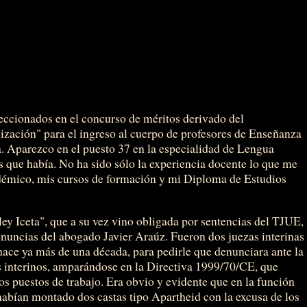
eccionados en el concurso de méritos derivado del
lización" para el ingreso al cuerpo de profesores de Enseñanza
 Aparezco en el puesto 37 en la especialidad de Lengua
as que había. No ha sido sólo la experiencia docente lo que me
démico, mis cursos de formación y mi Diploma de Estudios
ley Iceta", que a su vez vino obligada por sentencias del TJUE,
enuncias del abogado Javier Araúz. Fueron dos juezas interinas
hace ya más de una década, para pedirle que denunciara ante la
s interinos, amparándose en la Directiva 1999/70/CE, que
os puestos de trabajo. Era obvio y evidente que en la función
 habían montado dos castas tipo Apartheid con la excusa de los