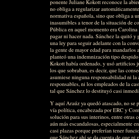
ponente Juliane Kokott reconoce la abier
no obliga a regularizar automáticamente 
normativa española, sino que obliga a 
inasumibles a tenor de la situación de c
Pública en aquel momento era Carolina 
pagar ni hacer nada. Sánchez la quitó y p
una ley para seguir adelante con la con
la gente de mayor edad para mandarlos a
planteó una indemnización tipo despido p
Kokott había ordenado, y usó artificios 
los que sobraban, es decir, que las cons
asumiese ninguna responsabilidad ni la 
responsables, ni los empleados de la cas
tal que Sánchez lo destituyó casi inmed
Y aquí Araúz ya quedó atascado, no se po
vía política, encabezada por ERC y Com
solución para sus interinos, entre otras
aún más escandalosas, especialmente en
casi plazas porque preferían tener func
que Sánchez ahí se da cuenta de que ni 