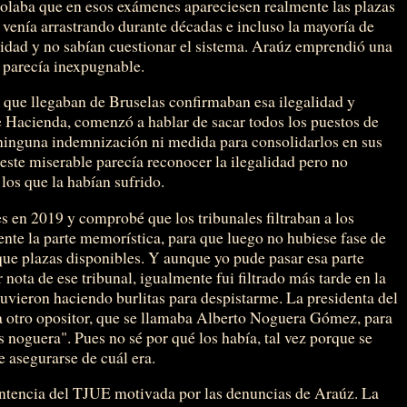
olaba que en esos exámenes apareciesen realmente las plazas
 venía arrastrando durante décadas e incluso la mayoría de
oridad y no sabían cuestionar el sistema. Araúz emprendió una
e parecía inexpugnable.
s que llegaban de Bruselas confirmaban esa ilegalidad y
 Hacienda, comenzó a hablar de sacar todos los puestos de
n ninguna indemnización ni medida para consolidarlos en sus
este miserable parecía reconocer la ilegalidad pero no
os que la habían sufrido.
s en 2019 y comprobé que los tribunales filtraban a los
nte la parte memorística, para que luego no hubiese fase de
ue plazas disponibles. Y aunque yo pude pasar esa parte
nota de ese tribunal, igualmente fui filtrado más tarde en la
tuvieron haciendo burlitas para despistarme. La presidenta del
a otro opositor, que se llamaba Alberto Noguera Gómez, para
 noguera". Pues no sé por qué los había, tal vez porque se
ue asegurarse de cuál era.
entencia del TJUE motivada por las denuncias de Araúz. La