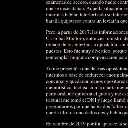
exámenes de acceso, cuando nadie contr
que se necesitaban. Aquella situación se
interinas habían interiorizado su inferi
batalla quijotesca contra un leviatán qu
Pero, a partir de 2017, las informacione
Cristóbal Montoro, entonces ministro de
trabajo de los interinos a oposición, si
puestos. Esto fue muy divertido, porque 
contemplar ninguna compensación para l
Yo me presenté a una de esas oposicione
interinos a base de endurecer anormalme
concurso y quedaran menos opositores q
memorística, incluso con la cuarta mejor 
parte oral, me quitaron el guion y me es
tribunal me tomó el DNI y luego llamó 
preguntarnos por qué había dos "albertos
quería filtrar a uno de los dos y había q
En octubre de 2019 por fin aparece la s