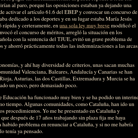
 irían al paro, porque las oposiciones estaban ya dejando una
ide activar el artículo 61.6 del EBEP y convocar un concurso de
staba dedicado a los deportes y en su lugar estaba María Jesús
 rápida y certeramente, en
una sola ley muy breve
modificó el
nvocó el concurso de méritos, arregló la situación en los
pañola con la sentencia del TJUE, evitó un grave problema de
cos y ahorró prácticamente todas las indemnizaciones a las arcas
onomías, y ahí hay diversidad de criterios, unas sacan muchas
Comunidad Valenciana, Baleares, Andalucía y Canarias se han
Rioja, Asturias, las dos Castillas, Extremadura y Murcia se ha
rado un poco, pero demasiado poco.
de Educación ha funcionado muy bien y se ha podido un interin
smo tiempo. Algunas comunidades, como Cataluña, han ido un
ios procedimientos. Yo me he presentado en Cataluña y
que después de 17 años trabajando sin plaza fija me haya
a habido problema en renunciar a Cataluña, y si no me habría
 lo tenía ya pensado.