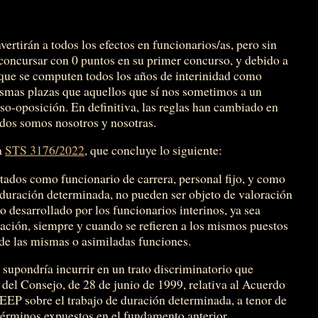
vertirán a todos los efectos en funcionarios/as, pero sin
n concursar con 0 puntos en su primer concurso, y debido a
 que se computen todos los años de interinidad como
ismas plazas que aquellos que sí nos sometimos a un
so-oposición. En definitiva, las reglas han cambiado en
cados somos nosotros y nosotras.
a
STS 3176/2022
, que concluye lo siguiente:
stados como funcionario de carrera, personal fijo, y como
 duración determinada, no pueden ser objeto de valoración
jo desarrollado por los funcionarios interinos, ya sea
ción, siempre y cuando se refieren a los mismos puestos
 de las mismas o asimiladas funciones.
 supondría incurrir en un trato discriminatorio que
del Consejo, de 28 de junio de 1999, relativa al Acuerdo
EP sobre el trabajo de duración determinada, a tenor de
términos expuestos en el fundamento anterior.