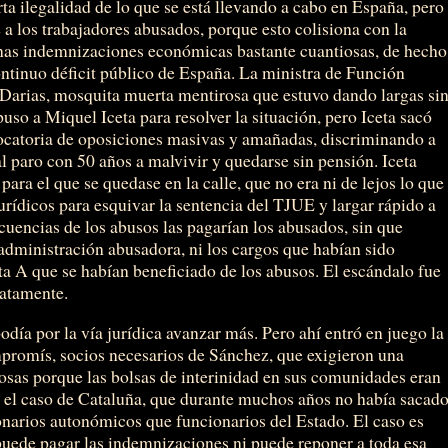
ta ilegalidad de lo que se está llevando a cabo en España, pero
a los trabajadores abusados, porque esto colisiona con la
unas indemnizaciones económicas bastante cuantiosas, de hecho
ontinuo déficit público de España. La ministra de Función
Darias, mosquita muerta mentirosa que estuvo dando largas si
uso a Miquel Iceta para resolver la situación, pero Iceta sacó
vocatoria de oposiciones masivas y amañadas, discriminando a
l paro con 50 años a malvivir y quedarse sin pensión. Iceta
ara el que se quedase en la calle, que no era ni de lejos lo que
jurídicos para esquivar la sentencia del TJUE y largar rápido a
ecuencias de los abusos las pagarían los abusados, sin que
administración abusadora, ni los cargos que habían sido
ta A que se habían beneficiado de los abusos. El escándalo fue
iatamente.
día por la vía jurídica avanzar más. Pero ahí entró en juego la
promís, socios necesarios de Sánchez, que exigieron una
 cosas porque las bolsas de interinidad en sus comunidades eran
 el caso de Cataluña, que durante muchos años no había sacad
ionarios autonómicos que funcionarios del Estado. El caso es
puede pagar las indemnizaciones ni puede reponer a toda esa