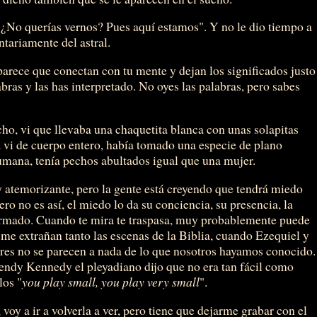
"¿No querías vernos? Pues aquí estamos". Y no le dio tiempo a
tariamente del astral.
parece que conectan con tu mente y dejan los significados justo
abras y las has interpretado. No oyes las palabras, pero sabes
o, vi que llevaba una chaquetita blanca con unas solapitas
 vi de cuerpo entero, había tomado una especie de plano
umana, tenía pechos abultados igual que una mujer.
y atemorizante, pero la gente está creyendo que tendrá miedo
 pero no es así, el miedo lo da su conciencia, su presencia, la
armado. Cuando te mira te traspasa, muy probablemente puede
 me extrañan tanto las escenas de la Biblia, cuando Ezequiel y
 seres no se parecen a nada de lo que nosotros hayamos conocido.
ndy Kennedy el pleyadiano dijo que no era tan fácil como
los "
you play small, you play very small
".
voy a ir a volverla a ver, pero tiene que dejarme grabar con el