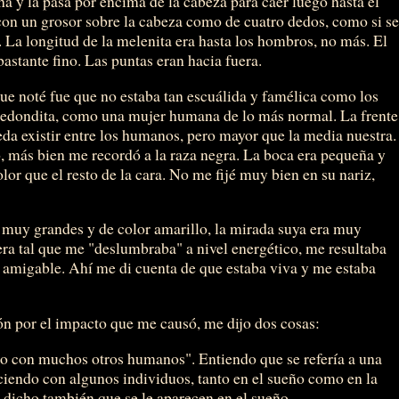
ha y la pasa por encima de la cabeza para caer luego hasta el
on un grosor sobre la cabeza como de cuatro dedos, como si s
 La longitud de la melenita era hasta los hombros, no más. El
astante fino. Las puntas eran hacia fuera.
que noté fue que no estaba tan escuálida y famélica como los
a redondita, como una mujer humana de lo más normal. La frente
a existir entre los humanos, pero mayor que la media nuestra.
o, más bien me recordó a la raza negra. La boca era pequeña y
lor que el resto de la cara. No me fijé muy bien en su nariz,
 muy grandes y de color amarillo, la mirada suya era muy
era tal que me "deslumbraba" a nivel energético, me resultaba
a amigable. Ahí me di cuenta de que estaba viva y me estaba
ón por el impacto que me causó, me dijo dos cosas:
ho con muchos otros humanos". Entiendo que se refería a una
ciendo con algunos individuos, tanto en el sueño como en la
 dicho también que se le aparecen en el sueño.