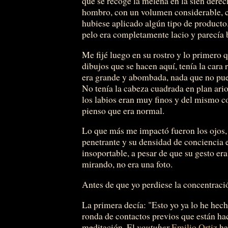
que se recoge la melena en la sien derec
hombro, con un volumen considerable, c
hubiese aplicado algún tipo de producto.
pelo era completamente lacio y parecía b
Me fijé luego en su rostro y lo primero 
dibujos que se hacen aquí, tenía la car
era grande y abombada, nada que no pued
No tenía la cabeza cuadrada en plan ari
los labios eran muy finos y del mismo co
pienso que era normal.
Lo que más me impactó fueron los ojos,
penetrante y su densidad de conciencia 
insoportable, a pesar de que su gesto er
mirando, no era una foto.
Antes de que yo perdiese la concentraci
La primera decía: "Esto yo ya lo he hec
ronda de contactos previos que están ha
meditación. El
youtuber
Emilio Ortiz
ha