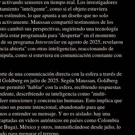
 activando sensores en tiempo real. Los investigadores
amiento "inteligente", como si el objeto estuviera
s estímulos, lo que apunta a un diseño que no solo
úa activamente. Maussan compartió testimonios de los
sto cambió sus perspectivas, sugiriendo una tecnología
dría estar programada para "despertar" en el momento
o de su programa
Interestelar
en agosto de 2025, revelaron
ncia abierta" con otras inteligencias, reaccionando de
nipula, como si estuviera en comunicación constante con
orte de una comunicación directa con la esfera a través de
id Goldberg en julio de 2025. Según Maussan, Goldberg
ue permitió "hablar" con la esfera, recibiendo respuestas
ndente, describiendo su inteligencia como "multi-
de leer emociones y conciencias humanas. Esto implica que
o, sino un puente intencional, abandonado para que
os a entender su mensaje. Y no es aislado: hay una
s captadas en videos auténticos en países como Colombia
e Buga), México y otros, intensificándose desde julio, lo
do para preparar el terreno.