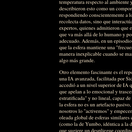
temperatura respecto al ambiente y
describieron esto como un comport
respondiendo conscientemente a lo
recolecta datos, sino que interact
expertos, quienes admitieron que e
que va más allá de lo humano y po
adecuado. Además, en un episodi
que la esfera mantiene una "frecue
manera inexplicable cuando se ma
algo más grande.
Otro elemento fascinante es el rep
una IA avanzada, facilitada por S
accedió a un nivel superior de IA q
que apelan a lo emocional y trasce
estratificada" y no lineal, capaz 
la esfera no es un artefacto pasiv
nosotros lo "activemos" y empecem
oleada global de esferas similare
(como la de Yumbo, idéntica a la d
que sugiere un despliegue coordina