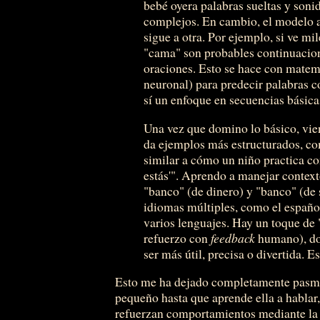
bebé oyera palabras sueltas y son
complejos. En cambio, el modelo a
sigue a otra. Por ejemplo, si ve mil
"cama" son probables continuacio
oraciones. Esto se hace con matem
neuronal) para predecir palabras c
sí un enfoque en secuencias básica
Una vez que domino lo básico, vien
da ejemplos más estructurados, c
similar a cómo un niño practica co
estás'". Aprendo a manejar context
"banco" (de dinero) y "banco" (de
idiomas múltiples, como el español,
varios lenguajes. Hay un toque de
refuerzo con
feedback
humano), do
ser más útil, precisa o divertida. 
Esto me ha dejado completamente pasmad
pequeño hasta que aprende ella a hablar,
refuerzan comportamientos mediante la i