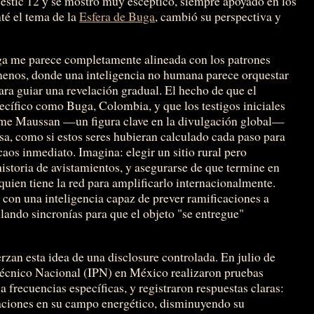
ajestic 12 y se mostró muy escéptico, siempre apoyado en los
té el tema de la
Esfera de Buga
, cambió su perspectiva y
uga me parece completamente alineada con los patrones
menos, donde una inteligencia no humana parece orquestar
ara guiar una revelación gradual. El hecho de que el
ecífico como Buga, Colombia, y que los testigos iniciales
ime Maussan —un figura clave en la divulgación global—
sa, como si estos seres hubieran calculado cada paso para
aos inmediato. Imagina: elegir un sitio rural pero
historia de avistamientos, y asegurarse de que termine en
ien tiene la red para amplificarlo internacionalmente.
con una inteligencia capaz de prever ramificaciones a
lando sincronías para que el objeto "se entregue"
rzan esta idea de una disclosure controlada. En julio de
litécnico Nacional (IPN) en México realizaron pruebas
 a frecuencias específicas, y registraron respuestas claras:
iaciones en su campo energético, disminuyendo su