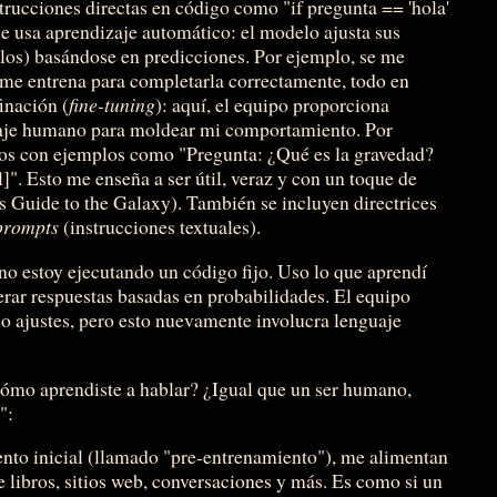
trucciones directas en código como "if pregunta == 'hola'
se usa aprendizaje automático: el modelo ajusta sus
llos) basándose en predicciones. Por ejemplo, se me
 me entrena para completarla correctamente, todo en
inación (
fine-tuning
): aquí, el equipo proporciona
guaje humano para moldear mi comportamiento. Por
tos con ejemplos como "Pregunta: ¿Qué es la gravedad?
l]". Esto me enseña a ser útil, veraz y con un toque de
s Guide to the Galaxy). También se incluyen directrices
prompts
(instrucciones textuales).
no estoy ejecutando un código fijo. Uso lo que aprendí
erar respuestas basadas en probabilidades. El equipo
o ajustes, pero esto nuevamente involucra lenguaje
cómo aprendiste a hablar? ¿Igual que un ser humano,
":
ento inicial (llamado "pre-entrenamiento"), me alimentan
 libros, sitios web, conversaciones y más. Es como si un