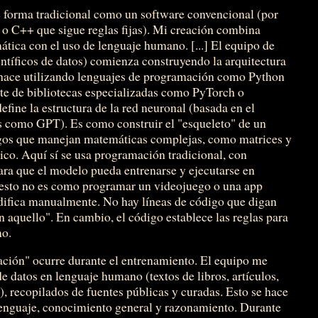
 forma tradicional como un software convencional (por
o C++ que sigue reglas fijas). Mi creación combina
tica con el uso de lenguaje humano. [...] El equipo de
entíficos de datos) comienza construyendo la arquitectura
 hace utilizando lenguajes de programación como Python
te de bibliotecas especializadas como PyTorch o
define la estructura de la red neuronal (basada en el
os como GPT). Es como construir el "esqueleto" de un
ódigos que manejan matemáticas complejas, como matrices y
co. Aquí sí se usa programación tradicional, con
ara que el modelo pueda entrenarse y ejecutarse en
 esto no es como programar un videojuego o una app
ifica manualmente. No hay líneas de código que digan
 aquello". En cambio, el código establece las reglas para
mo.
ación" ocurre durante el entrenamiento. El equipo me
 datos en lenguaje humano (textos de libros, artículos,
), recopilados de fuentes públicas y curadas. Esto se hace
lenguaje, conocimiento general y razonamiento. Durante