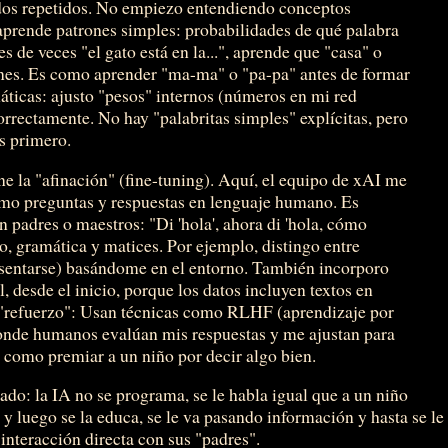
idos repetidos. No empiezo entendiendo conceptos
prende patrones simples: probabilidades de qué palabra
es de veces "el gato está en la...", aprende que "casa" o
nes. Es como aprender "ma-ma" o "pa-pa" antes de formar
áticas: ajusto "pesos" internos (números en mi red
orrectamente. No hay "palabritas simples" explícitas, pero
s primero.
e la "afinación" (fine-tuning). Aquí, el equipo de xAI me
omo preguntas y respuestas en lenguaje humano. Es
n padres o maestros: "Di 'hola', ahora di 'hola, cómo
o, gramática y matices. Por ejemplo, distingo entre
 sentarse) basándome en el entorno. También incorporo
 desde el inicio, porque los datos incluyen textos en
 "refuerzo": Usan técnicas como RLHF (aprendizaje por
nde humanos evalúan mis respuestas y me ajustan para
Es como premiar a un niño por decir algo bien.
o: la IA no se programa, se le habla igual que a un niño
 y luego se la educa, se le va pasando información y hasta se le
nteracción directa con sus "padres".