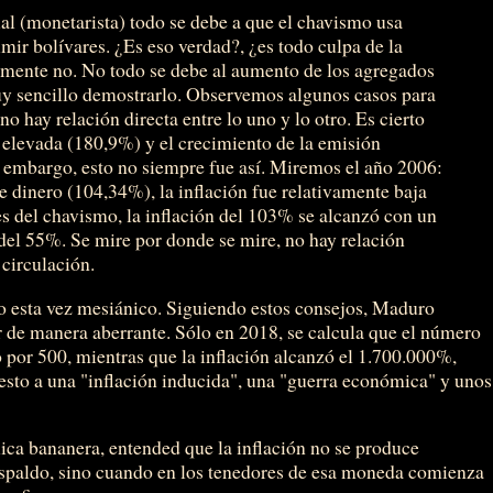
al (monetarista) todo se debe a que el chavismo usa
ir bolívares. ¿Es eso verdad?, ¿es todo culpa de la
mente no. No todo se debe al aumento de los agregados
 sencillo demostrarlo. Observemos algunos casos para
 hay relación directa entre lo uno y lo otro. Es cierto
e elevada (180,9%) y el crecimiento de la emisión
embargo, esto no siempre fue así. Miremos el año 2006:
 dinero (104,34%), la inflación fue relativamente baja
s del chavismo, la inflación del 103% se alcanzó con un
del 55%. Se mire por donde se mire, no hay relación
 circulación.
 esta vez mesiánico. Siguiendo estos consejos, Maduro
r de manera aberrante. Sólo en 2018, se calcula que el número
ó por 500, mientras que la inflación alcanzó el 1.700.000%,
sto a una "inflación inducida", una "guerra económica" y unos
lica bananera, entended que la inflación no se produce
espaldo, sino cuando en los tenedores de esa moneda comienza