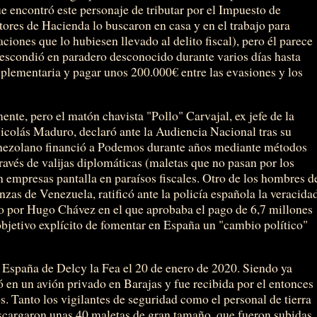
 encontró este personaje de tributar por el Impuesto de
tores de Hacienda lo buscaron en casa y en el trabajo para
aciones que lo hubiesen llevado al delito fiscal), pero él parece
e escondió en paradero desconocido durante varios días hasta
plementaria y pagar unos 200.000€ entre las evasiones y los
ente, pero el matón chavista "Pollo" Carvajal, ex jefe de la
icolás Maduro, declaró ante la Audiencia Nacional tras su
enezolano financió a Podemos durante años mediante métodos
través de valijas diplomáticas (maletas que no pasan por los
n empresas pantalla en paraísos fiscales. Otro de los hombres d
nzas de Venezuela, ratificó ante la policía española la veracida
 por Hugo Chávez en el que aprobaba el pago de 6,7 millones
bjetivo explícito de fomentar en España un "cambio político"
 a España de Delcy la Fea el 20 de enero de 2020. Siendo ya
 en un avión privado en Barajas y fue recibida por el entonces
. Tanto los vigilantes de seguridad como el personal de tierra
escargaron unas 40 maletas de gran tamaño, que fueron subidas