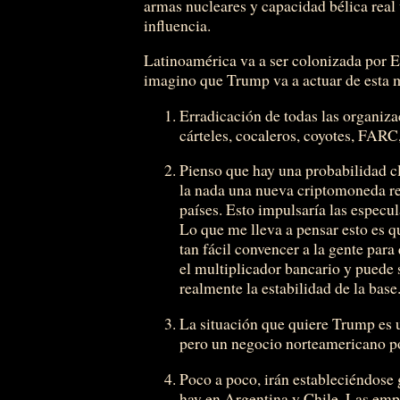
armas nucleares y capacidad bélica real 
influencia.
Latinoamérica va a ser colonizada por E
imagino que Trump va a actuar de esta m
Erradicación de todas las organiza
cárteles, cocaleros, coyotes, FARC,
Pienso que hay una probabilidad c
la nada una nueva criptomoneda re
países. Esto impulsaría las esp
Lo que me lleva a pensar esto es q
tan fácil convencer a la gente para
el multiplicador bancario y puede 
realmente la estabilidad de la base
La situación que quiere Trump es u
pero un negocio norteamericano por
Poco a poco, irán estableciéndose 
hay en Argentina y Chile. Las emp