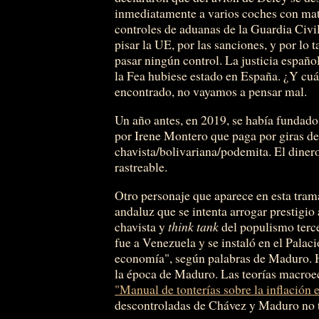
inmediatamente a varios coches con matr
controles de aduanas de la Guardia Civi
pisar la UE, por las sanciones, y por lo
pasar ningún control. La justicia españ
la Fea hubiese estado en España. ¿Y cuál
encontrado, no vayamos a pensar mal.
Un año antes, en 2019, se había fundado
por Irene Montero que paga por giras de 
chavista/bolivariana/podemita. El dinero
rastreable.
Otro personaje que aparece en esta tra
andaluz que se intenta arrogar prestigi
chavista y
think tank
del populismo terce
fue a Venezuela y se instaló en el Palaci
economía", según palabras de Maduro. H
la época de Maduro. Las teorías macroec
"Manual de tonterías sobre la inflación
descontroladas de Chávez y Maduro no te