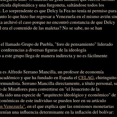
ícula diplomática y una furgoneta, saltándose todos los
l. Lo sorprendente es que Delcy la Fea no tenía ni permiso para
 tanto lo que hizo fue regresar a Venezuela en el mismo avión si
ola archivó el caso porque no encontró constancia de que Delcy
 era el contenido de las maletas? No se sabe, no se han
 el llamado Grupo de Puebla, "foro de pensamiento" liderado
conferencias a diversas figuras de la ideología
 a este grupo llega de manera indirecta y no es fácilmente
ma es Alfredo Serrano Mancilla, un profesor de economía
o académico y que ha fundado en España el
CELAG
, chiringuito
rmundista. Serrano Mancilla directamente, a título personal, s
o de Miraflores para convertirse en "el Jesucristo de la
a sido una especie de "arquitecto ideológico y económico" de
onómicas de este individuo se pueden leer en su artículo
 en Venezuela"
, en el que explica que las emisiones monetarias
nían una influencia determinante en la inflación del bolívar: