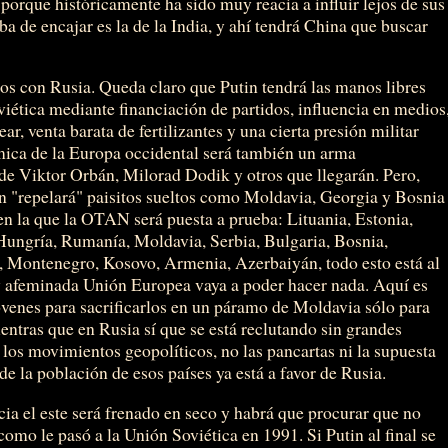
porque históricamente ha sido muy reacia a influir lejos de sus
ba de encajar es la de la India, y ahí tendrá China que buscar
os con Rusia. Queda claro que Putin tendrá las manos libres
oviética mediante financiación de partidos, influencia en medios
r, venta barata de fertilizantes y una cierta presión militar
ica de la Europa occidental será también un arma
 de Viktor Orbán, Milorad Dodik y otros que llegarán. Pero,
n "repelará" paisitos sueltos como Moldavia, Georgia y Bosnia
en la que la OTAN será puesta a prueba: Lituania, Estonia,
Hungría, Rumanía, Moldavia, Serbia, Bulgaria, Bosnia,
, Montenegro, Kosovo, Armenia, Azerbaiyán, todo esto está al
a y afeminada Unión Europea vaya a poder hacer nada. Aquí es
óvenes para sacrificarlos en un páramo de Moldavia sólo para
mientras que en Rusia sí que se está reclutando sin grandes
e los movimientos geopolíticos, no las pancartas ni la supuesta
e la población de esos países ya está a favor de Rusia.
ia el este será frenado en seco y habrá que procurar que no
o le pasó a la Unión Soviética en 1991. Si Putin al final se