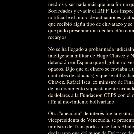
medios y ser nada más que una forma que
Sociedades y evadir el IRPF. Los inspec
notificarle el inicio de actuaciones (actu
que recibió algún tipo de chivatazo y s
que pudo presentar una declaración com
recargos.
No se ha llegado a probar nada judicialm
inteligencia militar de Hugo Chávez y N
detención en España que el gobierno v
opacos. Dijo que el dinero se enviaba a 
controles de aduanas) y que se utilizaba
Chávez, Rafael Isea, ex ministro de Fina
de un documento supuestamente firmado
de dólares a la Fundación CEPS con el o
afín al movimiento bolivariano.
Otra "anécdota" de interés fue la visita
vicepresidenta de Venezuela, se presentó
ministro de Transportes José Luis Ábalos
declararon que del avión de Delcy se d