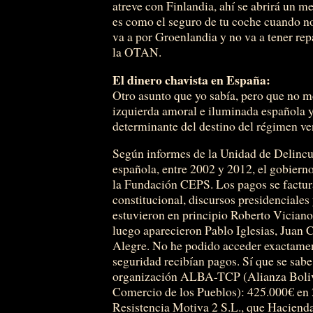
atreve con Finlandia, ahí se abrirá un 
es como el seguro de tu coche cuando n
va a por Groenlandia y no va a tener r
la OTAN.
El dinero chavista en España:
Otro asunto que yo sabía, pero que no me
izquierda amoral e iluminada española 
determinante del destino del régimen v
Según informes de la Unidad de Delinc
española, entre 2002 y 2012, el gobier
la Fundación CEPS. Los pagos se factur
constitucional, discursos presidenciale
estuvieron en principio Roberto Vician
luego aparecieron Pablo Iglesias, Juan 
Alegre. No he podido acceder exactament
seguridad recibían pagos. Sí que se sab
organización ALBA-TCP (Alianza Boliva
Comercio de los Pueblos): 425.000€ en
Resistencia Motiva 2 S.L., que Hacienda