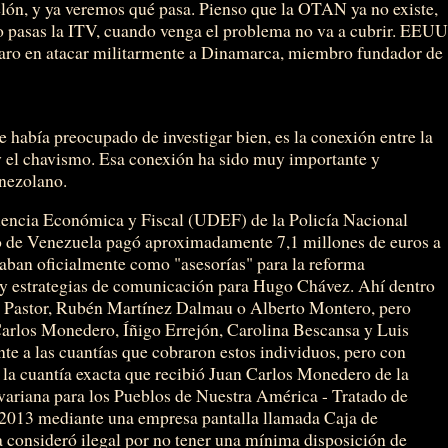
melón, y ya veremos qué pasa. Pienso que la OTAN ya no existe,
o pasas la ITV, cuando venga el problema no va a cubrir. EEU
eparo en atacar militarmente a Dinamarca, miembro fundador de
 había preocupado de investigar bien, es la conexión entre la
y el chavismo. Esa conexión ha sido muy importante y
enezolano.
uencia Económica y Fiscal (UDEF) de la Policía Nacional
no de Venezuela pagó aproximadamente 7,1 millones de euros a
aban oficialmente como "asesorías" para la reforma
s y estrategias de comunicación para Hugo Chávez. Ahí dentro
o Pastor, Rubén Martínez Dalmau o Alberto Montero, pero
Carlos Monedero, Íñigo Errejón, Carolina Bescansa y Luis
e a las cuantías que cobraron estos individuos, pero con
e la cuantía exacta que recibió Juan Carlos Monedero de la
riana para los Pueblos de Nuestra América - Tratado de
 2013 mediante una empresa pantalla llamada Caja de
 consideró ilegal por no tener una mínima disposición de