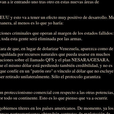
van a ir entrando uno tras otro en estas nuevas áreas de
EUU y esto va a tener un efecto muy positivo de desarrollo. M
anera, al menos es lo que yo haría:
ciones criminales que operan al margen de los estados fallidos:
 toda esta gente será eliminada por las armas.
lara de que, en lugar de dolarizar Venezuela, aparezca como de
spaldada por recursos naturales que pueda usarse en muchos
eculaciones sobre el llamado QFS y el plan NESARA/GESARA.
ue el mismo dólar está perdiendo también credibilidad, y no es
 que confíe en un "patrón oro" o vínculo al dólar que no excluye
ser retirado unilateralmente. Sólo el protocolo garantiza
.
n proteccionismo comercial con respecto a las otras potencias
 todo su continente. Esto es lo que pienso que va a ocurrir.
gobiernos títeres en los países americanos. De momento, ya los
resas norteamericanas obtendrán contratos de explotación de