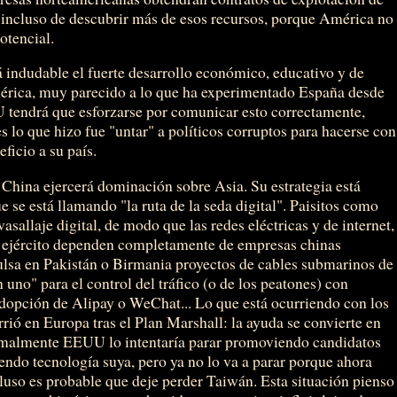
n incluso de descubrir más de esos recursos, porque América no
otencial.
rá indudable el fuerte desarrollo económico, educativo y de
américa, muy parecido a lo que ha experimentado España desde
 tendrá que esforzarse por comunicar esto correctamente,
 lo que hizo fue "untar" a políticos corruptos para hacerse con
eficio a su país.
e China ejercerá dominación sobre Asia. Su estrategia está
e se está llamando "la ruta de la seda digital". Paisitos como
allaje digital, de modo que las redes eléctricas y de internet,
 el ejército dependen completamente de empresas chinas
ulsa en Pakistán o Birmania proyectos de cables submarinos de
n uno" para el control del tráfico (o de los peatones) con
adopción de Alipay o WeChat... Lo que está ocurriendo con los
rrió en Europa tras el Plan Marshall: la ayuda se convierte en
rmalmente EEUU lo intentaría parar promoviendo candidatos
endo tecnología suya, pero ya no lo va a parar porque ahora
cluso es probable que deje perder Taiwán. Esta situación pienso